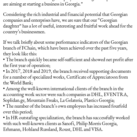
are aiming at starting a business in Georgia.”
Considering the rich industrial and financial potential that Georgian
Dəniz hüququ
companies and enterprises have, we are sure that our “Georgian
daughter” has a lot of useful, interesting and fruitful work ahead for the
country’s businessmen.
İdman hüququ
If we talk briefly about some performance indicators of the Georgian
branch of FChain, which have been achieved over the past five years,
Turizm hüququ
they look like this:
• The branch quickly became self-sufficient and showed net profit after
the first year of operation;
• In 2017, 2018 and 2019, the branch received supporting documents
for a number of specialized works, Certificate of Appreciatoon from
the World Bank;
• Among the well-known international clients of the branch in the
accounting work sector were such companies as DHL, EVENTRA,
Soplidan.ge, Mountain Freaks, La Gelateria, Plastics Georgia;
• The number of the branch’s own employees has increased fourfold
over this period;
• In HR outstafing specialization, the branch has successfully worked
with such well-known clients as Sanofi, Philip Morris Georgia,
Erhmann, Hohland Russland, Roust, DHL and VISA.