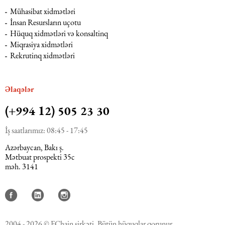
Mühasibat xidmətləri
İnsan Resursların uçotu
Hüquq xidmətləri və konsaltinq
Miqrasiya xidmətləri
Rekrutinq xidmətləri
Əlaqələr
(+994 12) 505 23 30
İş saatlarımız: 08:45 - 17:45
Azərbaycan, Bakı ş.
Mətbuat prospekti 35c
məh. 3141
2004 - 2026 © FChain şirkəti. Bütün hüquqlar qorunur.