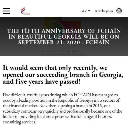
AZ
Azərbaycan
THE FIFTH ANNIVERSARY OF FCHAIN
IN BEAUTIFUL GEORGIA WILL BE ON
Haqqımızda
Xidmətlər
Mühasibat xidmətləri
Hüquq xidmətləri və konsaltinq
İnsan Resursların uçotu
Marketinq xidmətləri
SEPTEMBER 21, 2020 - FCHAIN
Şirkət haqqında
Mühasibat xidmətləri
Mühasibat xidməti
Azərbaycanda şirkətlərin qeydiyyatı
İnsan Resursları üzrə audit
Promo xidmətlər
It would seem that only recently, we
Karyera
Audit xidmətləri
Hüquq xidmətləri və konsaltinq
Kommersiya Hüquqi Xidmətləri
Konsultasiya
Satış xidmətləri
opened our succeeding branch in Georgia,
and five years have passed!
Xəbərlər
Uçotun bərpası
Əmək hüququ
İnsan Resursların uçotu
Autsorsinq və autstaffinq
Ticarət marketinq xidmətləri
Five difficult, fruitful years during which FCHAIN has managed to
occupy a leading position in the Republic of Georgia in its sectors of
Məsləhət Xidmətləri
Beynəlxalq (özəl) hüquq
Rekrutinq xidmətləri
Marketinq xidmətləri
the financial market. Back then, opening a branch in 2015, our
subsidiary company very quickly and professionally became one of the
leaders in providing local enterprises with a full range of business
Maliyyə hesabatının beynəlxalq
Azərbaycanda miqrasiya xidmətləri
Employer Of Record
consulting services.
standartları