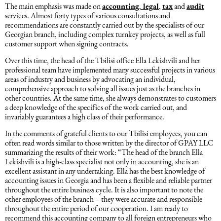
The main emphasis was made on
accounting
,
legal
,
tax
and
audit
Əqli mülkiyyət hüququ
services. Almost forty types of various consultations and
Hesabatların hazırlanması
recommendations are constantly carried out by the specialists of our
Georgian branch, including complex turnkey projects, as well as full
Mediasiya hüququ
customer support when signing contracts.
Əmək haqqın hesablanması
Over this time, the head of the Tbilisi office Ella Lekishvili and her
professional team have implemented many successful projects in various
Qanun, məxfilik, gizlilik və təhlükəsizlik
areas of industry and business by advocating an individual,
1C
comprehensive approach to solving all issues just as the branches in
other countries. At the same time, she always demonstrates to customers
Məhkəmə hüququ
a deep knowledge of the specifics of the work carried out, and
invariably guarantees a high class of their performance.
Hüquqi ekspertiza
In the comments of grateful clients to our Tbilisi employees, you can
often read words similar to those written by the director of GPAY LLC
summarizing the results of their work: “The head of the branch Ella
Neft və qaz hüququ
Lekishvili is a high-class specialist not only in accounting, she is an
excellent assistant in any undertaking. Ella has the best knowledge of
accounting issues in Georgia and has been a flexible and reliable partner
Tikinti hüququ
throughout the entire business cycle. It is also important to note the
other employees of the branch – they were accurate and responsible
throughout the entire period of our cooperation. I am ready to
Daşınmaz Əmlak Hüququ
recommend this accounting company to all foreign entrepreneurs who