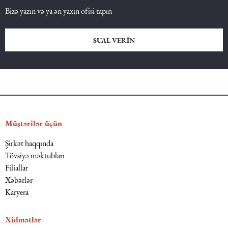
Bizə yazın və ya ən yaxın ofisi tapın
SUAL VERIN
Müştərilər üçün
Şirkət haqqında
Tövsiyə məktubları
Filiallar
Xəbərlər
Karyera
Xidmətlər