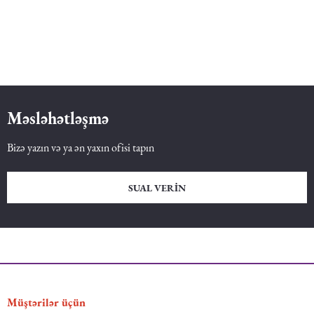
Məsləhətləşmə
Bizə yazın və ya ən yaxın ofisi tapın
SUAL VERIN
Müştərilər üçün