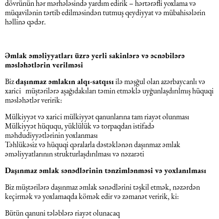
dövrünün hər mərhələsində yardım edirik – hərtərəfli yoxlama və
Əqli mülkiyyət hüququ
müqavilənin tərtib edilməsindən tutmuş qeydiyyat və mübahisələrin
Hesabatların hazırlanması
həllinə qədər.
Mediasiya hüququ
Əmək haqqın hesablanması
Əmlak əməliyyatları üzrə yerli sakinlərə və əcnəbilərə
məsləhətlərin verilməsi
Qanun, məxfilik, gizlilik və təhlükəsizlik
1C
Biz
daşınmaz əmlakın alqı-satqısı
ilə məşğul olan azərbaycanlı və
xarici müştərilərə aşağıdakıları təmin etməklə uyğunlaşdırılmış hüquqi
Məhkəmə hüququ
məsləhətlər veririk:
Mülkiyyət və xarici mülkiyyət qanunlarına tam riayət olunması
Mülkiyyət hüququ, yüklülük və torpaqdan istifadə
Hüquqi ekspertiza
məhdudiyyətlərinin yoxlanması
Təhlükəsiz və hüquqi qəralarla dəstəklənən daşınmaz əmlak
əməliyyatlarının strukturlaşdırılması və nəzarəti
Neft və qaz hüququ
Daşınmaz əmlak sənədlərinin tənzimlənməsi və yoxlanılması
Tikinti hüququ
Biz müştərilərə daşınmaz əmlak sənədlərini təşkil etmək, nəzərdən
keçirmək və yoxlamaqda kömək edir və zəmanət veririk, ki:
Bütün qanuni tələblərə riayət olunacaq
Daşınmaz Əmlak Hüququ