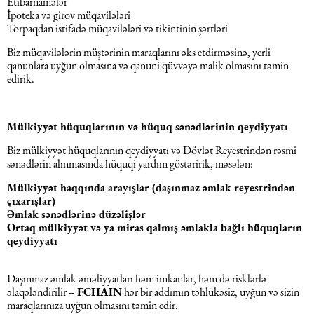
Etibarnamələr
İpoteka və girov müqavilələri
Torpaqdan istifadə müqavilələri və tikintinin şərtləri
Biz müqavilələrin müştərinin maraqlarını əks etdirməsinə, yerli
qanunlara uyğun olmasına və qanuni qüvvəyə malik olmasını təmin
edirik.
Mülkiyyət hüquqlarının və hüquq sənədlərinin qeydiyyatı
Biz mülkiyyət hüquqlarının qeydiyyatı və Dövlət Reyestrindən rəsmi
sənədlərin alınmasında hüquqi yardım göstəririk, məsələn:
Mülkiyyət haqqında arayışlar (daşınmaz əmlak reyestrindən
çıxarışlar)
Əmlak sənədlərinə düzəlişlər
Ortaq mülkiyyət və ya miras qalmış əmlakla bağlı hüquqların
qeydiyyatı
Daşınmaz əmlak əməliyyatları həm imkanlar, həm də risklərlə
əlaqələndirilir –
FCHAIN
hər bir addımın təhlükəsiz, uyğun və sizin
maraqlarınıza uyğun olmasını təmin edir.