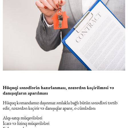
Hüquqi sənədlərin hazırlanması, nəzərdən keçirilməsi və
danışıqların aparılması
Hüquq komandamız daşınmaz əmlakla bağlı bütün sənədləri tərtib
edir, nəzərdən keçirir və danışıqlar aparır, o cümlədən:
Alqı-satqı müqavilələri
İcarə və lizinq müqavilələri