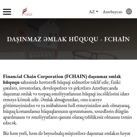
AZ
Azərbaycan
DAŞINMAZ ƏMLAK HÜQUQU - FCHAIN
Haqqımızda
Xidmətlər
Mühasibat xidmətləri
Hüquq xidmətləri və konsaltinq
İnsan Resursların uçotu
Marketinq xidmətləri
Şirkət haqqında
Mühasibat xidmətləri
Mühasibat xidməti
Azərbaycanda şirkətlərin qeydiyyatı
İnsan Resursları üzrə audit
Promo xidmətlər
Karyera
Audit xidmətləri
Hüquq xidmətləri və konsaltinq
Kommersiya Hüquqi Xidmətləri
Konsultasiya
Satış xidmətləri
Financial Chain Corporation (FCHAIN)
daşınmaz əmlak
hüququ
sahəsində hərtərəfli hüquqi xidmətlər təklif edir, fiziki
şəxslərə, investorlara, developerlərə və şirkətlərə Azərbaycanda
Xəbərlər
Uçotun bərpası
Əmək hüququ
İnsan Resursların uçotu
Autsorsinq və autstaffinq
Ticarət marketinq xidmətləri
daşınmaz əmlak və torpaq əməliyyatlarının hüquqi incəliklərini idarə
etməyə kömək edir. Əmlak almağınızdan, onu icarəyə
götürməyinizdən və ya mübahisəni həll etməyinizdən asılı olmayaraq,
Məsləhət Xidmətləri
Beynəlxalq (özəl) hüquq
Rekrutinq xidmətləri
Marketinq xidmətləri
hüquq komandamız hüquqlarınızın qorunmasını, sənədlərin düzgün
aparılmasını və əməliyyatların qanuni olaraq təhlükəsiz olmasını təmin
edəcək.
Maliyyə hesabatının beynəlxalq
Azərbaycanda miqrasiya xidmətləri
Employer Of Record
standartları
Biz həm yerli, həm də beynəlxalq müştərilərə daşınmaz əmlakın həyat