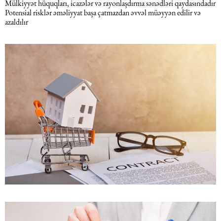
Mülkiyyət hüquqları, icazələr və rayonlaşdırma sənədləri qaydasındadır
Potensial risklər əməliyyat başa çatmazdan əvvəl müəyyən edilir və
azaldılır
Dəniz hüququ
İdman hüququ
Turizm hüququ