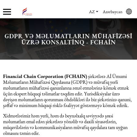
AZ
Azərbaycan
GDPR VƏ MƏLUMATLARIN MÜHAFIZƏSI
Haqqımızda
Xidmətlər
Mühasibat xidmətləri
Hüquq xidmətləri və konsaltinq
İnsan Resursların uçotu
Marketinq xidmətləri
ÜZRƏ KONSALTINQ - FCHAIN
Şirkət haqqında
Mühasibat xidmətləri
Mühasibat xidməti
Azərbaycanda şirkətlərin qeydiyyatı
İnsan Resursları üzrə audit
Promo xidmətlər
Karyera
Audit xidmətləri
Hüquq xidmətləri və konsaltinq
Kommersiya Hüquqi Xidmətləri
Konsultasiya
Satış xidmətləri
Financial Chain Corporation (FCHAIN)
şirkətlərə Aİ Ümumi
Məlumatların Mühafizəsi Qaydasına (GDPR) və müvafiq yerli
məlumatların mühafizəsi qanunlarına əməl etmələrinə kömək etmək
Xəbərlər
Uçotun bərpası
Əmək hüququ
İnsan Resursların uçotu
Autsorsinq və autstaffinq
Ticarət marketinq xidmətləri
üçün ekspert hüquqi təlimatlar təqdim edir. Yurisdiksiyalar üzrə
dəyişən məlumatların qorunması öhdəlikləri ilə biz şirkətinizə qanuni,
şəffaf və minimum hüquqi risklə fəaliyyət göstərməyə kömək edirik.
Məsləhət Xidmətləri
Beynəlxalq (özəl) hüquq
Rekrutinq xidmətləri
Marketinq xidmətləri
Xidmətlərimiz həm yerli, həm də beynəlxalq səviyyədə şəxsi
məlumatları emal edən şirkətlərə yönəlib və daxili siyasətlərin,
Maliyyə hesabatının beynəlxalq
Azərbaycanda miqrasiya xidmətləri
Employer Of Record
müqavilələrin və kommunikasiyaların müvafiq qaydalara tam uyğun
standartları
olmasını təmin edir.