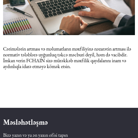
Cərimələrin artması və məlumatların məxfiliyinə nəzarətin artması ilə
normativ tələblərə uyğunluq təkcə məcburi deyil, həm də vacibdir.
İmkan verin FCHAIN sizə mürəkkəb məxfilik qaydalarını inam və
aydınlıqla idarə etməyə kömək etsin.
Məsləhətləşmə
Bizə yazın və ya ən yaxın ofisi tapın