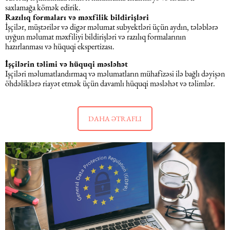
saxlamağa kömək edirik.
Razılıq formaları və məxfilik bildirişləri
Dəniz hüququ
İşçilər, müştərilər və digər məlumat subyektləri üçün aydın, tələblərə
uyğun məlumat məxfiliyi bildirişləri və razılıq formalarının
hazırlanması və hüquqi ekspertizası.
İdman hüququ
İşçilərin təlimi və hüquqi məsləhət
Işçiləri məlumatlandırmaq və məlumatların mühafizəsi ilə bağlı dəyişən
öhdəliklərə riayət etmək üçün davamlı hüquqi məsləhət və təlimlər.
Turizm hüququ
DAHA ƏTRAFLI