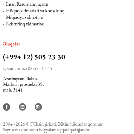
İnsan Resursların uçotu
Hüquq xidmətləri və konsaltinq
Miqrasiya xidmətləri
Rekrutinq xidmətləri
Əlaqələr
(+994 12) 505 23 30
İş saatlarımız: 08:45 - 17:45
Azərbaycan, Bakı ş.
Mətbuat prospekti 35c
məh. 3141
2004 - 2026 © FChain şirkəti. Bütün hüquqlar qorunur.
Saytın məzmununu kopyalamaq qəti qadağandır.