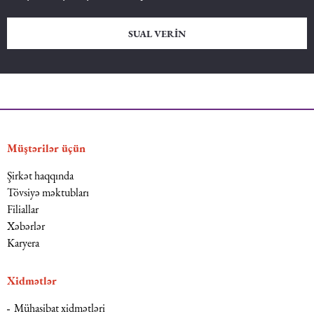
SUAL VERIN
Müştərilər üçün
Şirkət haqqında
Tövsiyə məktubları
Filiallar
Xəbərlər
Karyera
Xidmətlər
Mühasibat xidmətləri