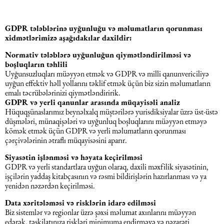
Əqli mülkiyyət hüququ
Hesabatların hazırlanması
GDPR tələblərinə uyğunluğu və məlumatların qorunması
xidmətlərimizə aşağıdakılar daxildir:
Mediasiya hüququ
Əmək haqqın hesablanması
Normativ tələblərə uyğunluğun qiymətləndirilməsi və
boşluqların təhlili
Qanun, məxfilik, gizlilik və təhlükəsizlik
Uyğunsuzluqları müəyyən etmək və GDPR və milli qanunvericiliyə
1C
uyğun effektiv həll yollarını təklif etmək üçün biz sizin məlumatların
emalı təcrübələrinizi qiymətləndiririk.
Məhkəmə hüququ
GDPR və yerli qanunlar arasında müqayisəli analiz
Hüquqşünaslarımız beynəlxalq müştərilərə yurisdiksiyalar üzrə üst-üstə
düşmələri, münaqişələri və uyğunluq boşluqlarını müəyyən etməyə
Hüquqi ekspertiza
kömək etmək üçün GDPR və yerli məlumatların qorunması
çərçivələrinin ətraflı müqayisəsini aparır.
Siyasətin işlənməsi və həyata keçirilməsi
Neft və qaz hüququ
GDPR və yerli standartlara uyğun olaraq, daxili məxfilik siyasətinin,
işçilərin yaddaş kitabçasının və rəsmi bildirişlərin hazırlanması və ya
yenidən nəzərdən keçirilməsi.
Tikinti hüququ
Data xəritələməsi və risklərin idarə edilməsi
Biz sistemlər və regionlar üzrə şəxsi məlumat axınlarını müəyyən
Daşınmaz Əmlak Hüququ
edərək, təşkilatınıza riskləri minimuma endirməyə və nəzarəti