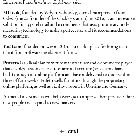
Enterprise Fund
Jaroslawa Z. Johnson
said.
Əqli mülkiyyət hüququ
3DLook
, founded by Vadym Rohovsky, a serial entrepreneur from
Hesabatların hazırlanması
Odesa (the co-founder of the Clickky startup), in 2016, is an innovative
solution for apparel retail and e-commerce that uses proprietary body
Mediasiya hüququ
measuring technology to make a perfect size and fit recommendations
Əmək haqqın hesablanması
to consumers.
Qanun, məxfilik, gizlilik və təhlükəsizlik
YouTeam
, founded in Lviv in 2014, is a marketplace for hiring tech
1C
talent from software development firms.
Məhkəmə hüququ
Pufetto
is a Ukrainian furniture manufacturer and e-commerce player
that enables customers to customize its furniture (sofas, armchairs,
beds) through its online platform and have it delivered to door within
three of four weeks. Pufetto sells furniture through the proprietary
Hüquqi ekspertiza
online platform, as well as via show rooms in Ukraine and Germany.
Attracted investments will help
startups
to improve their products, hire
Neft və qaz hüququ
new people and expand to new markets.
Tikinti hüququ
GERI
Daşınmaz Əmlak Hüququ