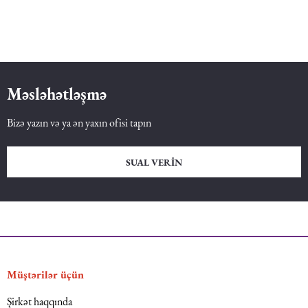
Dəniz hüququ
İdman hüququ
Məsləhətləşmə
Turizm hüququ
Bizə yazın və ya ən yaxın ofisi tapın
SUAL VERIN
Müştərilər üçün
Şirkət haqqında