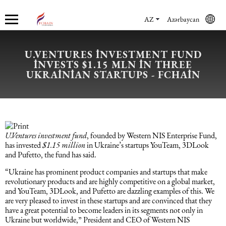
AZ
Azərbaycan
U.VENTURES INVESTMENT FUND
INVESTS $1.15 MLN IN THREE
Haqqımızda
Xidmətlər
Mühasibat xidmətləri
Hüquq xidmətləri və konsaltinq
İnsan Resursların uçotu
Marketinq xidmətləri
UKRAINIAN STARTUPS - FCHAIN
Şirkət haqqında
Mühasibat xidmətləri
Mühasibat xidməti
Azərbaycanda şirkətlərin qeydiyyatı
İnsan Resursları üzrə audit
Promo xidmətlər
Karyera
Audit xidmətləri
Hüquq xidmətləri və konsaltinq
Kommersiya Hüquqi Xidmətləri
Konsultasiya
Satış xidmətləri
U.Ventures investment fund
, founded by Western NIS Enterprise Fund,
has invested
$1.15 million
in Ukraine’s startups YouTeam, 3DLook
Xəbərlər
Uçotun bərpası
Əmək hüququ
İnsan Resursların uçotu
Autsorsinq və autstaffinq
Ticarət marketinq xidmətləri
and Pufetto, the fund has said.
“Ukraine has prominent product companies and startups that make
Məsləhət Xidmətləri
Beynəlxalq (özəl) hüquq
Rekrutinq xidmətləri
Marketinq xidmətləri
revolutionary products and are highly competitive on a global market,
and YouTeam, 3DLook, and Pufetto are dazzling examples of this. We
are very pleased to invest in these startups and are convinced that they
Maliyyə hesabatının beynəlxalq
Azərbaycanda miqrasiya xidmətləri
Employer Of Record
have a great potential to become leaders in its segments not only in
standartları
Ukraine but worldwide,” President and CEO of Western NIS