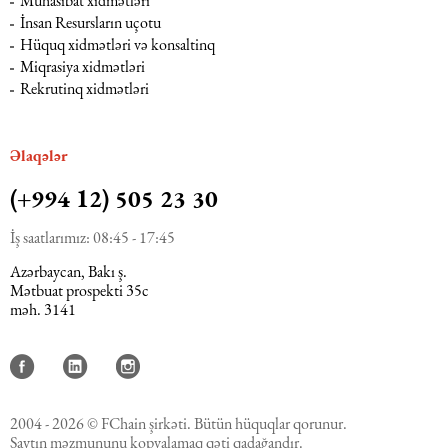
Mühasibat xidmətləri
İnsan Resursların uçotu
Hüquq xidmətləri və konsaltinq
Miqrasiya xidmətləri
Rekrutinq xidmətləri
Əlaqələr
(+994 12) 505 23 30
İş saatlarımız: 08:45 - 17:45
Azərbaycan, Bakı ş.
Mətbuat prospekti 35c
məh. 3141
2004 - 2026 © FChain şirkəti. Bütün hüquqlar qorunur.
Saytın məzmununu kopyalamaq qəti qadağandır.