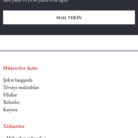
SUAL VERIN
Müştərilər üçün
Şirkət haqqında
Tövsiyə məktubları
Filiallar
Xəbərlər
Karyera
Xidmətlər