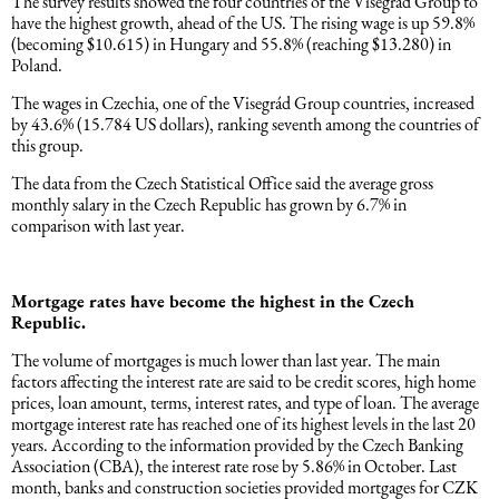
The survey results showed the four countries of the Visegrád Group to
have the highest growth, ahead of the US. The rising wage is up 59.8%
(becoming $10.615) in Hungary and 55.8% (reaching $13.280) in
Dəniz hüququ
Poland.
The wages in Czechia, one of the Visegrád Group countries, increased
İdman hüququ
by 43.6% (15.784 US dollars), ranking seventh among the countries of
this group.
The data from the Czech Statistical Office said the average gross
Turizm hüququ
monthly salary in the Czech Republic has grown by 6.7% in
comparison with last year.
Mortgage rates have become the highest in the Czech
Republic.
The volume of mortgages is much lower than last year. The main
factors affecting the interest rate are said to be credit scores, high home
prices, loan amount, terms, interest rates, and type of loan. The average
mortgage interest rate has reached one of its highest levels in the last 20
years. According to the information provided by the Czech Banking
Association (CBA), the interest rate rose by 5.86% in October. Last
month, banks and construction societies provided mortgages for CZK