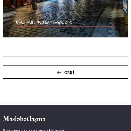
GERI
Məsləhətləşmə
Bizə yazın və ya ən yaxın ofisi tapın