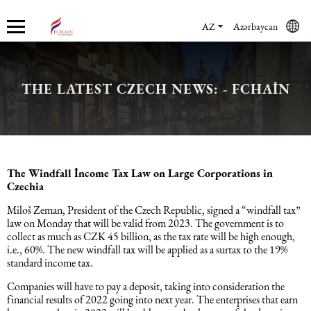
AZ
Azərbaycan
THE LATEST CZECH NEWS: - FCHAIN
Haqqımızda
Xidmətlər
Mühasibat xidmətləri
Hüquq xidmətləri və konsaltinq
İnsan Resursların uçotu
Marketinq xidmətləri
Şirkət haqqında
Mühasibat xidmətləri
Mühasibat xidməti
Azərbaycanda şirkətlərin qeydiyyatı
İnsan Resursları üzrə audit
Promo xidmətlər
Karyera
Audit xidmətləri
Hüquq xidmətləri və konsaltinq
Kommersiya Hüquqi Xidmətləri
Konsultasiya
Satış xidmətləri
The Windfall İncome Tax Law on Large Corporations in
Czechia
Xəbərlər
Uçotun bərpası
Əmək hüququ
İnsan Resursların uçotu
Autsorsinq və autstaffinq
Ticarət marketinq xidmətləri
Miloš Zeman, President of the Czech Republic, signed a “windfall tax”
law on Monday that will be valid from 2023. The government is to
collect as much as CZK 45 billion, as the tax rate will be high enough,
Məsləhət Xidmətləri
Beynəlxalq (özəl) hüquq
Rekrutinq xidmətləri
Marketinq xidmətləri
i.e., 60%. The new windfall tax will be applied as a surtax to the 19%
standard income tax.
Companies will have to pay a deposit, taking into consideration the
Maliyyə hesabatının beynəlxalq
Azərbaycanda miqrasiya xidmətləri
Employer Of Record
financial results of 2022 going into next year. The enterprises that earn
standartları