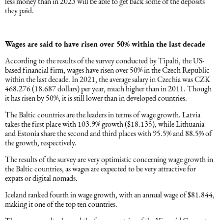
less money than in 2023 will be able to get back some of the deposits
they paid.
Əqli mülkiyyət hüququ
Hesabatların hazırlanması
Mediasiya hüququ
Wages are said to have risen over 50% within the last decade
Əmək haqqın hesablanması
According to the results of the survey conducted by Tipalti, the US-
based financial firm, wages have risen over 50% in the Czech Republic
Qanun, məxfilik, gizlilik və təhlükəsizlik
within the last decade. In 2021, the average salary in Czechia was CZK
1C
468.276 (18.687 dollars) per year, much higher than in 2011. Though
it has risen by 50%, it is still lower than in developed countries.
Məhkəmə hüququ
The Baltic countries are the leaders in terms of wage growth. Latvia
takes the first place with 103.9% growth ($18.135), while Lithuania
Hüquqi ekspertiza
and Estonia share the second and third places with 95.5% and 88.5% of
the growth, respectively.
Neft və qaz hüququ
The results of the survey are very optimistic concerning wage growth in
the Baltic countries, as wages are expected to be very attractive for
expats or digital nomads.
Tikinti hüququ
Iceland ranked fourth in wage growth, with an annual wage of $81.844,
making it one of the top ten countries.
Daşınmaz Əmlak Hüququ