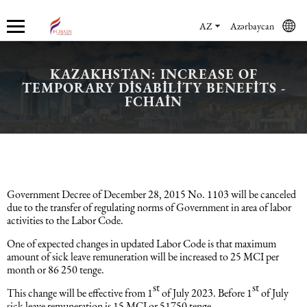
AZ
Azərbaycan
KAZAKHSTAN: INCREASE OF
TEMPORARY DISABILITY BENEFITS -
Haqqımızda
Xidmətlər
Mühasibat xidmətləri
Hüquq xidmətləri və konsaltinq
İnsan Resursların uçotu
Marketinq xidmətləri
FCHAIN
Şirkət haqqında
Mühasibat xidmətləri
Mühasibat xidməti
Azərbaycanda şirkətlərin qeydiyyatı
İnsan Resursları üzrə audit
Promo xidmətlər
Karyera
Audit xidmətləri
Hüquq xidmətləri və konsaltinq
Kommersiya Hüquqi Xidmətləri
Konsultasiya
Satış xidmətləri
Government Decree of December 28, 2015 No. 1103 will be canceled
Xəbərlər
Uçotun bərpası
Əmək hüququ
İnsan Resursların uçotu
Autsorsinq və autstaffinq
Ticarət marketinq xidmətləri
due to the transfer of regulating norms of Government in area of labor
activities to the Labor Code.
Məsləhət Xidmətləri
Beynəlxalq (özəl) hüquq
Rekrutinq xidmətləri
Marketinq xidmətləri
One of expected changes in updated Labor Code is that maximum
amount of sick leave remuneration will be increased to 25 MCI per
month or 86 250 tenge.
Maliyyə hesabatının beynəlxalq
Azərbaycanda miqrasiya xidmətləri
Employer Of Record
st
st
This change will be effective from 1
of July 2023. Before 1
of July
standartları
sick leave remuneration is 15 MCI or 51750 tenge