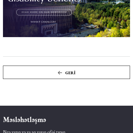
Dəniz hüququ
İdman hüququ
Turizm hüququ
GERI
Məsləhətləşmə
Bizə yazın və ya ən yaxın ofisi tapın