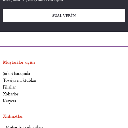
SUAL VERIN
Müştərilər üçün
Şirkət haqqında
Tövsiyə məktubları
Filiallar
Xəbərlər
Karyera
Xidmətlər
Mühasibat xidmətləri