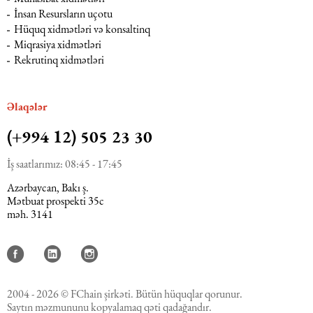
İnsan Resursların uçotu
Hüquq xidmətləri və konsaltinq
Miqrasiya xidmətləri
Rekrutinq xidmətləri
Əlaqələr
(+994 12) 505 23 30
İş saatlarımız: 08:45 - 17:45
Azərbaycan, Bakı ş.
Mətbuat prospekti 35c
məh. 3141
2004 - 2026 © FChain şirkəti. Bütün hüquqlar qorunur.
Saytın məzmununu kopyalamaq qəti qadağandır.