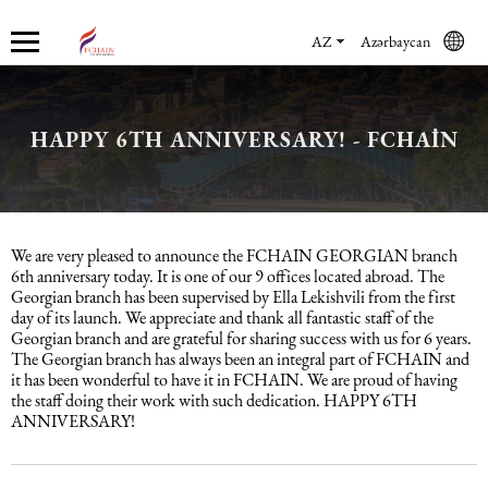
AZ
Azərbaycan
HAPPY 6TH ANNIVERSARY! - FCHAIN
Haqqımızda
Xidmətlər
Mühasibat xidmətləri
Hüquq xidmətləri və konsaltinq
İnsan Resursların uçotu
Marketinq xidmətləri
Şirkət haqqında
Mühasibat xidmətləri
Mühasibat xidməti
Azərbaycanda şirkətlərin qeydiyyatı
İnsan Resursları üzrə audit
Promo xidmətlər
We are very pleased to announce the FCHAIN GEORGIAN branch
Karyera
Audit xidmətləri
Hüquq xidmətləri və konsaltinq
Kommersiya Hüquqi Xidmətləri
Konsultasiya
Satış xidmətləri
6th anniversary today. It is one of our 9 offices located abroad. The
Georgian branch has been supervised by Ella Lekishvili from the first
day of its launch. We appreciate and thank all fantastic staff of the
Xəbərlər
Uçotun bərpası
Əmək hüququ
İnsan Resursların uçotu
Autsorsinq və autstaffinq
Ticarət marketinq xidmətləri
Georgian branch and are grateful for sharing success with us for 6 years.
The Georgian branch has always been an integral part of FCHAIN and
it has been wonderful to have it in FCHAIN. We are proud of having
Məsləhət Xidmətləri
Beynəlxalq (özəl) hüquq
Rekrutinq xidmətləri
Marketinq xidmətləri
the staff doing their work with such dedication. HAPPY 6TH
ANNIVERSARY!
Maliyyə hesabatının beynəlxalq
Azərbaycanda miqrasiya xidmətləri
Employer Of Record
standartları