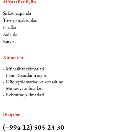
Müştərilər üçün
Şirkət haqqında
Dəniz hüququ
Tövsiyə məktubları
Filiallar
İdman hüququ
Xəbərlər
Karyera
Turizm hüququ
Xidmətlər
Mühasibat xidmətləri
İnsan Resursların uçotu
Hüquq xidmətləri və konsaltinq
Miqrasiya xidmətləri
Rekrutinq xidmətləri
Əlaqələr
(+994 12) 505 23 30