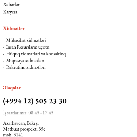
Xəbərlər
Karyera
Xidmətlər
Mühasibat xidmətləri
İnsan Resursların uçotu
Hüquq xidmətləri və konsaltinq
Miqrasiya xidmətləri
Rekrutinq xidmətləri
Əlaqələr
(+994 12) 505 23 30
İş saatlarımız: 08:45 - 17:45
Azərbaycan, Bakı ş.
Mətbuat prospekti 35c
məh. 3141