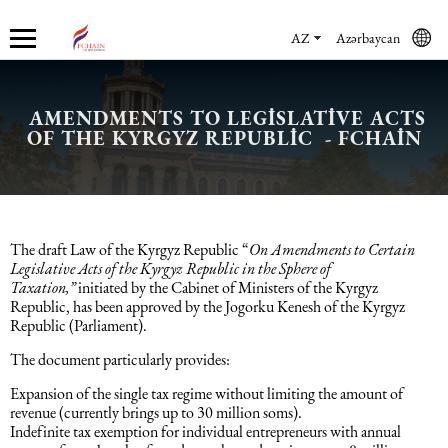
AZ
Azərbaycan
AMENDMENTS TO LEGISLATIVE ACTS
Haqqımızda
Xidmətlər
Mühasibat xidmətləri
Hüquq xidmətləri və konsaltinq
İnsan Resursların uçotu
Marketinq xidmətləri
OF THE KYRGYZ REPUBLIC - FCHAIN
Şirkət haqqında
Mühasibat xidmətləri
Mühasibat xidməti
Azərbaycanda şirkətlərin qeydiyyatı
İnsan Resursları üzrə audit
Promo xidmətlər
Karyera
Audit xidmətləri
Hüquq xidmətləri və konsaltinq
Kommersiya Hüquqi Xidmətləri
Konsultasiya
Satış xidmətləri
The draft Law of the Kyrgyz Republic “
On Amendments to Certain
Legislative Acts of the Kyrgyz Republic in the Sphere of
Taxation,”
initiated by the Cabinet of Ministers of the Kyrgyz
Xəbərlər
Uçotun bərpası
Əmək hüququ
İnsan Resursların uçotu
Autsorsinq və autstaffinq
Ticarət marketinq xidmətləri
Republic, has been approved by the Jogorku Kenesh of the Kyrgyz
Republic (Parliament).
Məsləhət Xidmətləri
Beynəlxalq (özəl) hüquq
Rekrutinq xidmətləri
Marketinq xidmətləri
The document particularly provides:
Expansion of the single tax regime without limiting the amount of
revenue (currently brings up to 30 million soms).
Maliyyə hesabatının beynəlxalq
Azərbaycanda miqrasiya xidmətləri
Employer Of Record
Indefinite tax exemption for individual entrepreneurs with annual
standartları