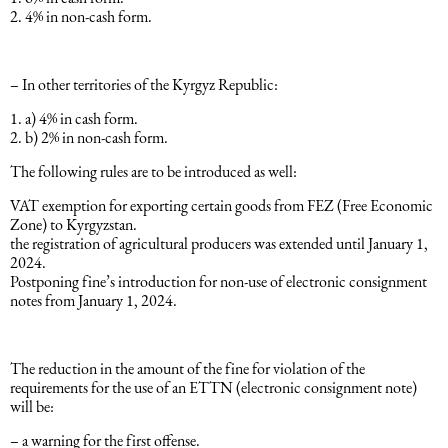
4% in non-cash form.
Dəniz hüququ
– In other territories of the Kyrgyz Republic:
İdman hüququ
a) 4% in cash form.
b) 2% in non-cash form.
Turizm hüququ
The following rules are to be introduced as well:
VAT exemption for exporting certain goods from FEZ (Free Economic
Zone) to Kyrgyzstan.
the registration of agricultural producers was extended until January 1,
2024.
Postponing fine’s introduction for non-use of electronic consignment
notes from January 1, 2024.
The reduction in the amount of the fine for violation of the
requirements for the use of an ETTN (electronic consignment note)
will be:
– a warning for the first offense.