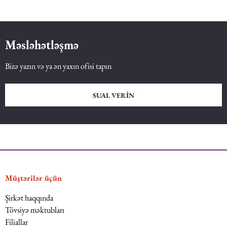
Məsləhətləşmə
Bizə yazın və ya ən yaxın ofisi tapın
SUAL VERIN
Müştərilər üçün
Şirkət haqqında
Tövsiyə məktubları
Filiallar