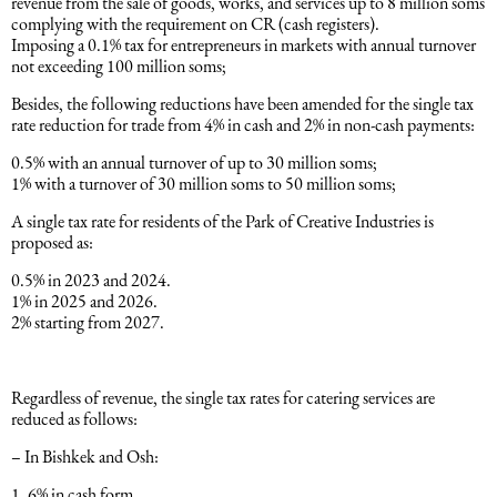
revenue from the sale of goods, works, and services up to 8 million soms
complying with the requirement on CR (cash registers).
Əqli mülkiyyət hüququ
Imposing a 0.1% tax for entrepreneurs in markets with annual turnover
Hesabatların hazırlanması
not exceeding 100 million soms;
Mediasiya hüququ
Besides, the following reductions have been amended for the single tax
Əmək haqqın hesablanması
rate reduction for trade from 4% in cash and 2% in non-cash payments:
Qanun, məxfilik, gizlilik və təhlükəsizlik
0.5% with an annual turnover of up to 30 million soms;
1C
1% with a turnover of 30 million soms to 50 million soms;
A single tax rate for residents of the Park of Creative Industries is
Məhkəmə hüququ
proposed as:
0.5% in 2023 and 2024.
Hüquqi ekspertiza
1% in 2025 and 2026.
2% starting from 2027.
Neft və qaz hüququ
Regardless of revenue, the single tax rates for catering services are
reduced as follows:
Tikinti hüququ
– In Bishkek and Osh:
Daşınmaz Əmlak Hüququ
6% in cash form.