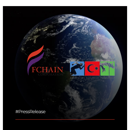
Əqli mülkiyyət hüququ
Hesabatların hazırlanması
Mediasiya hüququ
Əmək haqqın hesablanması
Qanun, məxfilik, gizlilik və təhlükəsizlik
1C
Məhkəmə hüququ
Hüquqi ekspertiza
Neft və qaz hüququ
Tikinti hüququ
Daşınmaz Əmlak Hüququ