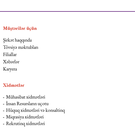
Müştərilər üçün
Şirkət haqqında
Tövsiyə məktubları
Filiallar
Xəbərlər
Karyera
Xidmətlər
Mühasibat xidmətləri
İnsan Resursların uçotu
Hüquq xidmətləri və konsaltinq
Miqrasiya xidmətləri
Rekrutinq xidmətləri