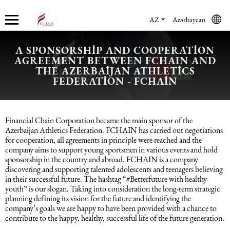
AZ
Azərbaycan
A SPONSORSHIP AND COOPERATION
AGREEMENT BETWEEN FCHAIN AND
Haqqımızda
Xidmətlər
Mühasibat xidmətləri
Hüquq xidmətləri və konsaltinq
İnsan Resursların uçotu
Marketinq xidmətləri
THE AZERBAIJAN ATHLETICS
FEDERATION - FCHAIN
Şirkət haqqında
Mühasibat xidmətləri
Mühasibat xidməti
Azərbaycanda şirkətlərin qeydiyyatı
İnsan Resursları üzrə audit
Promo xidmətlər
Financial Chain Corporation became the main sponsor of the
Karyera
Audit xidmətləri
Hüquq xidmətləri və konsaltinq
Kommersiya Hüquqi Xidmətləri
Konsultasiya
Satış xidmətləri
Azerbaijan Athletics Federation. FCHAIN has carried out negotiations
for cooperation, all agreements in principle were reached and the
company aims to support young sportsmen in various events and hold
Xəbərlər
Uçotun bərpası
Əmək hüququ
İnsan Resursların uçotu
Autsorsinq və autstaffinq
Ticarət marketinq xidmətləri
sponsorship in the country and abroad. FCHAIN is a company
discovering and supporting talented adolescents and teenagers believing
in their successful future. The hashtag “#Betterfuture with healthy
Məsləhət Xidmətləri
Beynəlxalq (özəl) hüquq
Rekrutinq xidmətləri
Marketinq xidmətləri
youth” is our slogan. Taking into consideration the long-term strategic
planning defining its vision for the future and identifying the
company’s goals we are happy to have been provided with a chance to
Maliyyə hesabatının beynəlxalq
Azərbaycanda miqrasiya xidmətləri
Employer Of Record
contribute to the happy, healthy, successful life of the future generation.
standartları