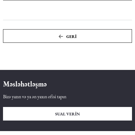
Dəniz hüququ
İdman hüququ
GERI
Turizm hüququ
Məsləhətləşmə
Bizə yazın və ya ən yaxın ofisi tapın
SUAL VERIN