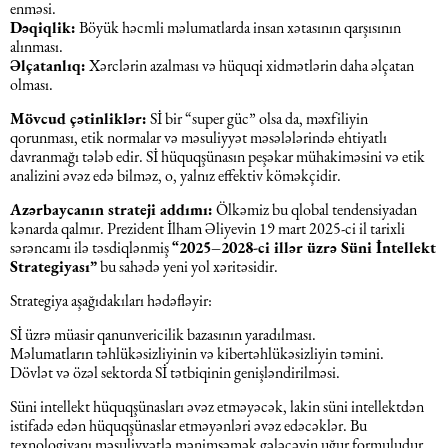
enməsi.
Əqli mülkiyyət hüququ
Dəqiqlik:
Böyük həcmli məlumatlarda insan xətasının qarşısının
Hesabatların hazırlanması
alınması.
Əlçatanlıq:
Xərclərin azalması və hüquqi xidmətlərin daha əlçatan
Mediasiya hüququ
olması.
Əmək haqqın hesablanması
Mövcud
çətinliklər:
Sİ bir “super güc” olsa da, məxfiliyin
qorunması, etik normalar və məsuliyyət məsələlərində ehtiyatlı
Qanun, məxfilik, gizlilik və təhlükəsizlik
davranmağı tələb edir. Sİ hüquqşünasın peşəkar mühakiməsini və etik
1C
analizini əvəz edə bilməz, o, yalnız effektiv köməkçidir.
Məhkəmə hüququ
Azərbaycanın
strateji
addımı:
Ölkəmiz bu qlobal tendensiyadan
kənarda qalmır. Prezident İlham Əliyevin 19 mart 2025-ci il tarixli
sərəncamı ilə təsdiqlənmiş
“2025–2028-ci illər üzrə Süni İntellekt
Hüquqi ekspertiza
Strategiyası”
bu sahədə yeni yol xəritəsidir.
Strategiya aşağıdakıları hədəfləyir:
Neft və qaz hüququ
Sİ üzrə müasir qanunvericilik bazasının yaradılması.
Məlumatların təhlükəsizliyinin və kibertəhlükəsizliyin təmini.
Dövlət və özəl sektorda Sİ tətbiqinin genişləndirilməsi.
Tikinti hüququ
Süni intellekt hüquqşünasları əvəz etməyəcək, lakin süni intellektdən
istifadə edən hüquqşünaslar etməyənləri əvəz edəcəklər. Bu
Daşınmaz Əmlak Hüququ
texnologiyanı məsuliyyətlə mənimsəmək gələcəyin uğur formuludur.