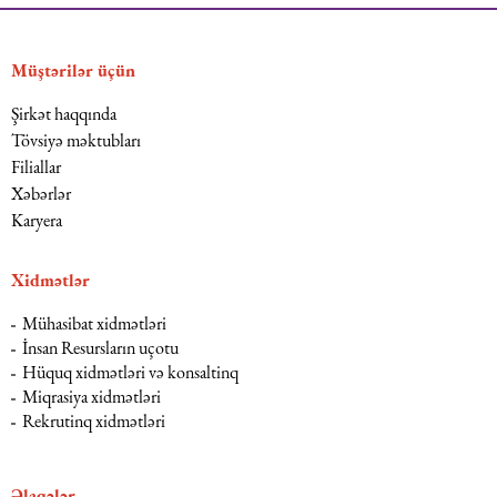
Müştərilər üçün
Şirkət haqqında
Tövsiyə məktubları
Filiallar
Xəbərlər
Karyera
Xidmətlər
Mühasibat xidmətləri
İnsan Resursların uçotu
Hüquq xidmətləri və konsaltinq
Miqrasiya xidmətləri
Rekrutinq xidmətləri
Əlaqələr