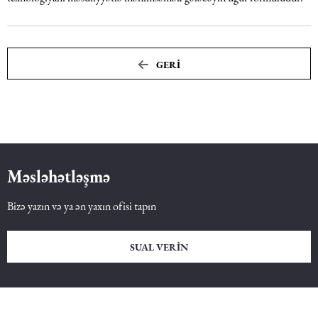
Dəniz hüququ
GERI
İdman hüququ
Turizm hüququ
Məsləhətləşmə
Bizə yazın və ya ən yaxın ofisi tapın
SUAL VERIN