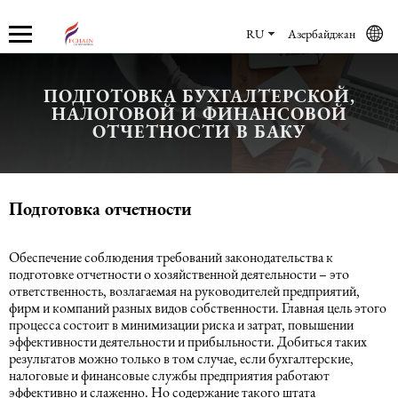
RU
Азербайджан
ПОДГОТОВКА БУХГАЛТЕРСКОЙ,
НАЛОГОВОЙ И ФИНАНСОВОЙ
О нас
Услуги
Бухгалтерские услуги
Юридические услуги в Баку
Учет кадров
ОТЧЕТНОСТИ В БАКУ
О компании
Бухгалтерские услуги
Бухгалтерское обслуживание
Регистрация компании в
Кадровый Аудит
Азербайджане
Подготовка отчетности
Новости
Аудиторские услуги
Юридические услуги в Баку
Консалтинг
Юридические услуги по
коммерческому праву
Обеспечение соблюдения требований законодательства к
Карьера
Восстановление учета
Учет кадров
Аутсорсинг и аутстаффинг
подготовке отчетности о хозяйственной деятельности – это
ответственность, возлагаемая на руководителей предприятий,
Трудовое право
фирм и компаний разных видов собственности. Главная цель этого
Консультации
Рекрутинговые услуги
Маркетинговые услуги
процесса состоит в минимизации риска и затрат, повышении
эффективности деятельности и прибыльности. Добиться таких
Международное (частное) право
результатов можно только в том случае, если бухгалтерские,
МСФО
EOR
налоговые и финансовые службы предприятия работают
эффективно и слаженно. Но содержание такого штата