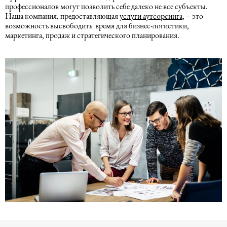
Миграционные услуги в Азербайджане
профессионалов могут позволить себе далеко не все субъекты.
Подготовка отчетности
Наша компания, предоставляющая
услуги аутсорсинга
, – это
возможность высвободить время для бизнес-логистики,
Право интеллектуальной
маркетинга, продаж и стратегического планирования.
собственности
Расчет заработной платы
Медиативное право
1C
Закон, конфиденциальность,
приватность и безопасность
Судебное право
Правовая экспертиза
Закон о нефти и газе