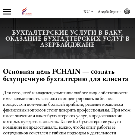
RU
Азербайджан
БУХГАЛТЕРСКИЕ УСЛУГИ В БАКУ,
ОКАЗАНИЕ БУХГАЛТЕРСКИХ УСЛУГ В
О нас
Услуги
Бухгалтерские услуги
Юридические услуги в Баку
Учет кадров
АЗЕРБАЙДЖАНЕ
О компании
Бухгалтерские услуги
Бухгалтерское обслуживание
Регистрация компании в
Кадровый Аудит
Азербайджане
Основная цель FCHAIN — создать
Новости
Аудиторские услуги
Юридические услуги в Баку
Консалтинг
безупречную бухгалтерию для клиента
Юридические услуги по
коммерческому праву
Карьера
Восстановление учета
Учет кадров
Аутсорсинг и аутстаффинг
Для того, чтобы владелец компании любого вида собственности
имел возможность все силы сконцентрировать на бизнес-
Трудовое право
процессах и получении большей прибыли, решение комплекса
Консультации
Рекрутинговые услуги
Маркетинговые услуги
финансовых вопросов стоит доверить профессионалам. При этом
имеет значение и пакет бухгалтерских услуг, в предоставлении
Международное (частное) право
которых нуждается заказчик. Какие бы бухгалтерские услуги
МСФО
EOR
компания ни предоставляла, важно, чтобы опыт работы ее
сотрудников сочетался с гибким подходом к деятельности