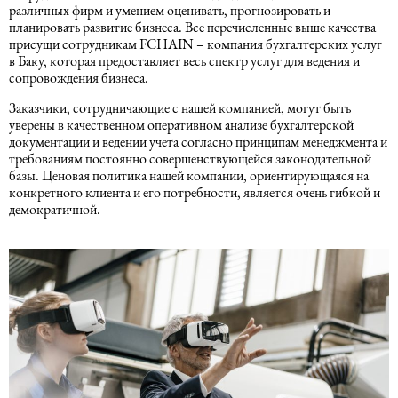
Миграционные услуги в Азербайджане
различных фирм и умением оценивать, прогнозировать и
Подготовка отчетности
планировать развитие бизнеса. Все перечисленные выше качества
присущи сотрудникам FCHAIN – компания бухгалтерских услуг
Право интеллектуальной
в Баку, которая предоставляет весь спектр услуг для ведения и
собственности
Расчет заработной платы
сопровождения бизнеса.
Заказчики, сотрудничающие с нашей компанией, могут быть
уверены в качественном оперативном анализе бухгалтерской
Медиативное право
1C
документации и ведении учета согласно принципам менеджмента и
требованиям постоянно совершенствующейся законодательной
базы. Ценовая политика нашей компании, ориентирующаяся на
Закон, конфиденциальность,
конкретного клиента и его потребности, является очень гибкой и
приватность и безопасность
демократичной.
Судебное право
Правовая экспертиза
Закон о нефти и газе