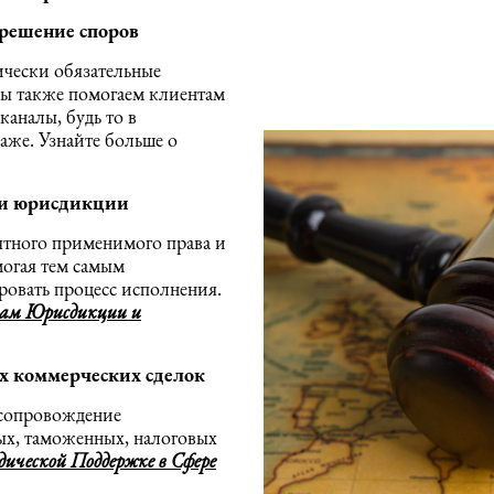
зрешение споров
ически обязательные
ы также помогаем клиентам
каналы, будь то в
аже. Узнайте больше о
 и юрисдикции
ятного применимого права и
огая тем самым
овать процесс исполнения.
сам Юрисдикции и
 коммерческих сделок
 сопровождение
ых, таможенных, налоговых
ической Поддержке в Сфере