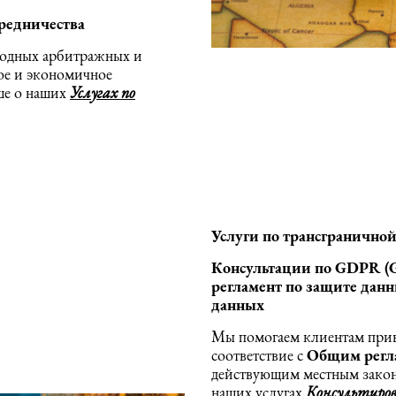
редничества
родных арбитражных и
ое и экономичное
ше о наших
Услугах по
Услуги по трансгранично
Консультации по
GDPR (
регламент по защите данн
данных
Мы помогаем клиентам прив
соответствие с
Общим регла
действующим местным законо
наших услугах
Консультиро