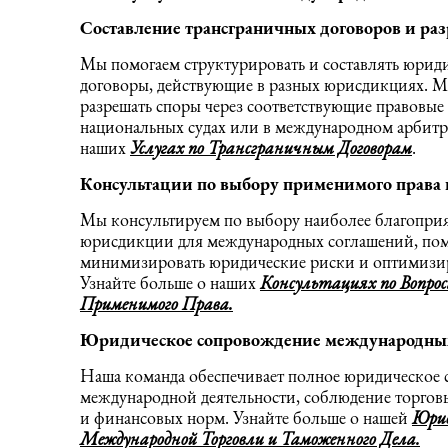
Составление трансграничных договоров и ра
Мы помогаем структурировать и составлять юрид
договоры, действующие в разных юрисдикциях. М
разрешать споры через соответствующие правовые 
национальных судах или в международном арбитр
наших
Услугах по Трансграничным Договорам
.
Консультации по выбору применимого права
Мы консультируем по выбору наиболее благопри
юрисдикции для международных соглашений, пом
минимизировать юридические риски и оптимизир
Узнайте больше о наших
Консультациях по Вопро
Применимого Права.
Юридическое сопровождение международных
Наша команда обеспечивает полное юридическое
международной деятельности, соблюдение торгов
и финансовых норм. Узнайте больше о нашей
Юрид
Международной Торговли и Таможенного Дела.