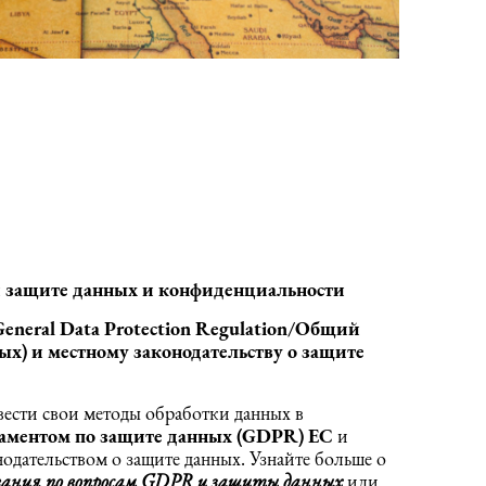
й защите данных и конфиденциальности
General
Data
Protection
Regulation/Общий
ых) и местному законодательству о защите
ести свои методы обработки данных в
ментом по защите данных (
GDPR) ЕС
и
дательством о защите данных. Узнайте больше о
вания по вопросам GDPR и защиты данных
или