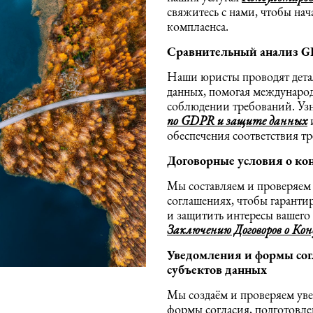
свяжитесь с нами, чтобы нач
комплаенса.
Сравнительный анализ
G
Наши юристы проводят дета
данных, помогая международ
соблюдении требований. Узн
по GDPR и защите данных
и
обеспечения соответствия т
Договорные условия о к
Мы составляем и проверяем
соглашениях, чтобы гаранти
и защитить интересы вашего
Заключению Договоров о Ко
Уведомления и формы сог
субъектов данных
Мы создаём и проверяем ув
формы согласия, подготовле