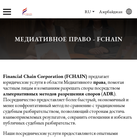
RU
Азербайджан
МЕДИАТИВНОЕ ПРАВО - FCHAIN
О нас
Услуги
Бухгалтерские услуги
Юридические услуги в Баку
Учет кадров
О компании
Бухгалтерские услуги
Бухгалтерское обслуживание
Регистрация компании в
Кадровый Аудит
Азербайджане
Новости
Аудиторские услуги
Юридические услуги в Баку
Консалтинг
Financial
Chain
Corporation (
FCHAIN)
предлагает
Юридические услуги по
юридические услуги в области Медиативного
права
, помогая
коммерческому праву
частным лицам и компаниям разрешать споры посредством
Карьера
Восстановление учета
Учет кадров
Аутсорсинг и аутстаффинг
альтернативных методов разрешения споров
(
ADR
).
Посредничество предоставляет более быстрый, экономичный и
Трудовое право
менее конфронтативный метод по сравнению с традиционным
Консультации
Рекрутинговые услуги
Маркетинговые услуги
судебным разбирательством, позволяющий сторонам достичь
взаимоприемлемых результатов, сохранить отношения и избежать
Международное (частное) право
публичных судебных разбирательств.
МСФО
EOR
Наши посреднические услуги предоставляются опытными