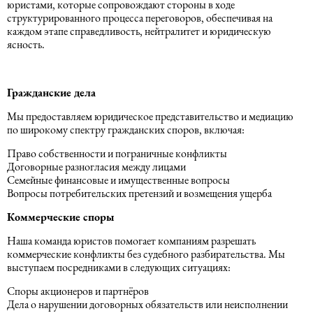
Миграционные услуги в Азербайджане
юристами, которые сопровождают стороны в ходе
Подготовка отчетности
структурированного процесса переговоров, обеспечивая на
каждом этапе справедливость, нейтралитет и юридическую
Право интеллектуальной
ясность.
собственности
Расчет заработной платы
Гражданские дела
Медиативное право
1C
Мы предоставляем юридическое представительство и медиацию
по широкому спектру гражданских споров, включая:
Закон, конфиденциальность,
приватность и безопасность
Право собственности и пограничные конфликты
Договорные разногласия между лицами
Семейные финансовые и имущественные вопросы
Вопросы потребительских претензий и возмещения ущерба
Судебное право
Коммерческие споры
Правовая экспертиза
Наша команда юристов помогает компаниям разрешать
коммерческие конфликты без судебного разбирательства. Мы
выступаем посредниками в следующих ситуациях:
Закон о нефти и газе
Споры акционеров и партнёров
Дела о нарушении договорных обязательств или неисполнении